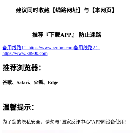
建议同时收藏【线路网址】与【本网页】
推荐『下载APP』 防止迷路
备用线路
1
：
https://www.rznbm.com
备用线路
2
：
https://www.k8900.com
推荐浏览器：
谷歌、Safari、火狐、Edge
温馨提示：
为了您的隐私安全，请勿与"国家反诈中心"APP同设备使用！