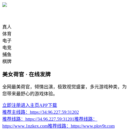
真人
体育
电子
电竞
捕鱼
棋牌
美女荷官 · 在线发牌
全网最美荷官，倾情出演，极致视觉盛宴，多元游戏种类，为
您带来最舒心的游戏体验。
立即注册
进入主页
APP下载
推荐主线路：
https://34.96.227.59:31202
推荐线路：
https://34.96.227.59:31201
推荐线路：
https://www.1nzkex.com
推荐线路：
https://www.plov9r.com