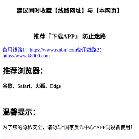
建议同时收藏【线路网址】与【本网页】
推荐『下载APP』 防止迷路
备用线路
1
：
https://www.rznbm.com
备用线路
2
：
https://www.k8900.com
推荐浏览器：
谷歌、Safari、火狐、Edge
温馨提示：
为了您的隐私安全，请勿与"国家反诈中心"APP同设备使用！