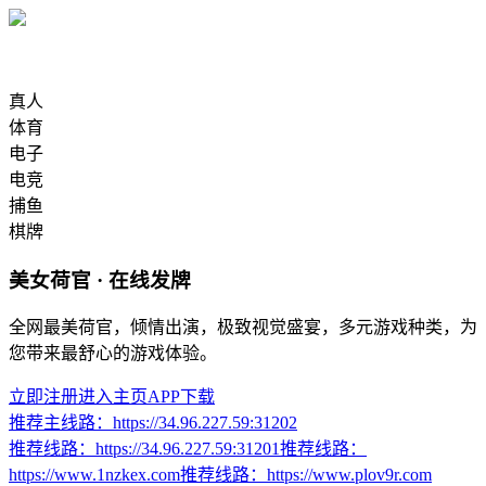
真人
体育
电子
电竞
捕鱼
棋牌
美女荷官 · 在线发牌
全网最美荷官，倾情出演，极致视觉盛宴，多元游戏种类，为
您带来最舒心的游戏体验。
立即注册
进入主页
APP下载
推荐主线路：
https://34.96.227.59:31202
推荐线路：
https://34.96.227.59:31201
推荐线路：
https://www.1nzkex.com
推荐线路：
https://www.plov9r.com